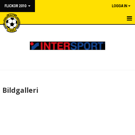
FLICKOR 2010
LOGGA IN
HEM
NYHETER
KALENDER
MATCHER
TRUPPEN
Bildgalleri
BILDGALLERI
DOKUMENT
KONTAKT