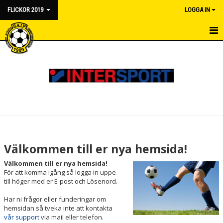
FLICKOR 2019
LOGGA IN
HEM
NYHETER
KALENDER
MATCHER
TRUPPEN
Välkommen till er nya hemsida!
BILDGALLERI
Välkommen till er nya hemsida!
För att komma igång så logga in uppe
DOKUMENT
till höger med er E-post och Lösenord.
Har ni frågor eller funderingar om
KONTAKT
hemsidan så tveka inte att kontakta
vår support
via mail eller telefon.