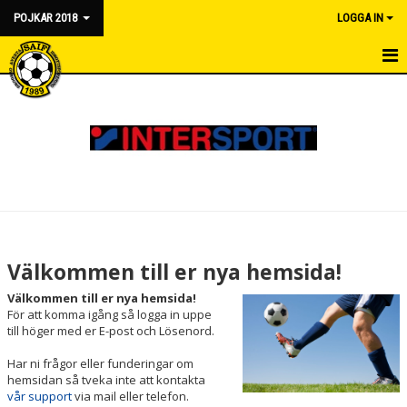
POJKAR 2018
LOGGA IN
HEM
NYHETER
KALENDER
MATCHER
TRUPPEN
Välkommen till er nya hemsida!
BILDGALLERI
Välkommen till er nya hemsida!
För att komma igång så logga in uppe
DOKUMENT
till höger med er E-post och Lösenord.
Har ni frågor eller funderingar om
KONTAKT
hemsidan så tveka inte att kontakta
vår support
via mail eller telefon.