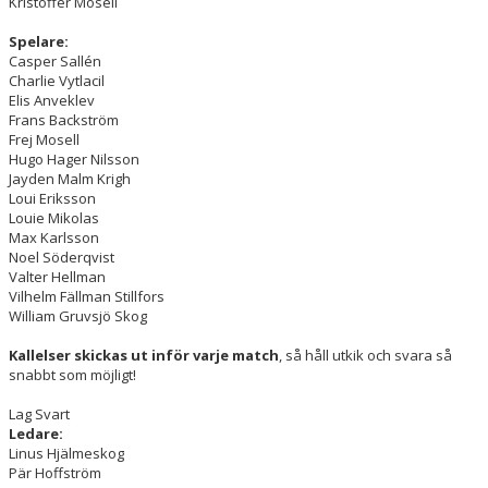
Kristoffer Mosell
Spelare:
Casper Sallén
Charlie Vytlacil
Elis Anveklev
Frans Backström
Frej Mosell
Hugo Hager Nilsson
Jayden Malm Krigh
Loui Eriksson
Louie Mikolas
Max Karlsson
Noel Söderqvist
Valter Hellman
Vilhelm Fällman Stillfors
William Gruvsjö Skog
Kallelser skickas ut inför varje match
, så håll utkik och svara så
snabbt som möjligt!
Lag Svart
Ledare:
Linus Hjälmeskog
Pär Hoffström