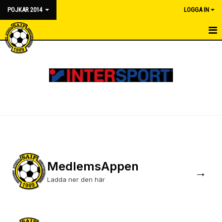
POJKAR 2014
LOGGA IN
HEM
NYHETER
KALENDER
MATCHER
TRUPPEN
BILDGALLERI
MedlemsAppen
→
DOKUMENT
Ladda ner den här
KONTAKT