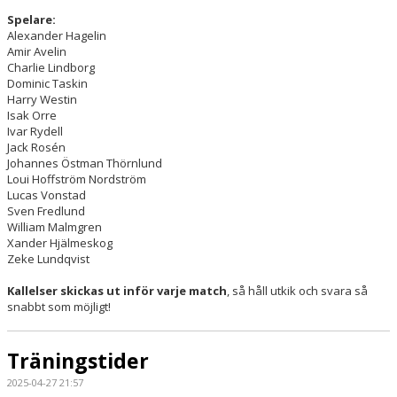
Spelare:
Alexander Hagelin
Amir Avelin
Charlie Lindborg
Dominic Taskin
Harry Westin
Isak Orre
Ivar Rydell
Jack Rosén
Johannes Östman Thörnlund
Loui Hoffström Nordström
Lucas Vonstad
Sven Fredlund
William Malmgren
Xander Hjälmeskog
Zeke Lundqvist
Kallelser skickas ut inför varje match
, så håll utkik och svara så
snabbt som möjligt!
Träningstider
2025-04-27 21:57