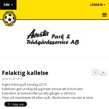
DAM
LOGGA IN
DAM
NYHETER
KALENDER
MATCHER
TRUPPEN
Felaktig kallelse
<
>
BILDGALLERI
2024-12-20 19:13
Ingen träning på söndag 22/12.
DOKUMENT
Kallelsen gick ut idag då jag hade missat att ta bort den.
Instruktör är bokad efter jul alla gånger vi vill köra.
Tittar på startdatum till efter nyår, återkommer när.det är klart.
KONTAKT