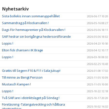
Nyhetsarkiv
FÖRSÄKRINGAR
Sista bollekis innan sommaruppehållet
2026-06-17 10:20
MEDLEMSAVGIFTER
Sammandrag på Klockarvallen !
2026-05-16 08:27
Dags För hemmapremier på Klockarvallen !
2026-05-06 18:11
SAIF hedrar sin bortgångna hedersordförande
2026-05-06 18:02
Loppis !
2026-04-23 10:50
Elton fick chansen i IK Brage
2026-04-12 10:17
Loppis !
2026-03-18 08:32
2026-02-25 16:43
Grattis till Segern F10 & F11 i Sala Julcup!
2026-01-08 17:32
Till minne av Bengt Persson
2025-11-05 10:09
Mustasch Kampen !
2025-11-05 10:00
Loppis !
2025-10-22 12:18
Två SAIF:are i distriktslaget på Söndag !
2025-10-17 20:20
Föreläsning -Talangutveckling och hållbara
2025-10-02 16:32
idrottsmiljöer