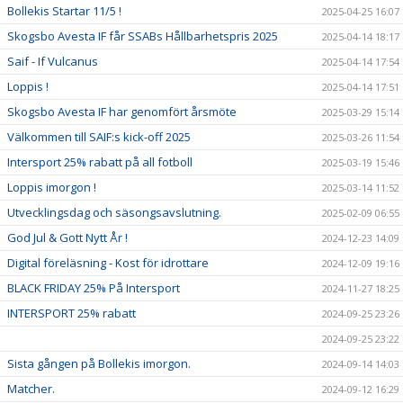
Bollekis Startar 11/5 !
2025-04-25 16:07
Skogsbo Avesta IF får SSABs Hållbarhetspris 2025
2025-04-14 18:17
Saif - If Vulcanus
2025-04-14 17:54
Loppis !
2025-04-14 17:51
Skogsbo Avesta IF har genomfört årsmöte
2025-03-29 15:14
Välkommen till SAIF:s kick-off 2025
2025-03-26 11:54
Intersport 25% rabatt på all fotboll
2025-03-19 15:46
Loppis imorgon !
2025-03-14 11:52
Utvecklingsdag och säsongsavslutning.
2025-02-09 06:55
God Jul & Gott Nytt År !
2024-12-23 14:09
Digital föreläsning - Kost för idrottare
2024-12-09 19:16
BLACK FRIDAY 25% På Intersport
2024-11-27 18:25
INTERSPORT 25% rabatt
2024-09-25 23:26
2024-09-25 23:22
Sista gången på Bollekis imorgon.
2024-09-14 14:03
Matcher.
2024-09-12 16:29