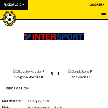
FLICKOR 2010
LOGGA IN
HEM
NYHETER
KALENDER
MATCHER
TRUPPEN
6 - 1
BILDGALLERI
Skogsbo-Avesta IF
Sandvikens IF
DOKUMENT
INFORMATION
KONTAKT
Matchstart:
tis 30 juni, 19:00
Plats:
Avestavallen Konstgräs